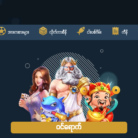
အားကစားများ
လိုက်ကာစီနို
ငါးပစ်ဂိမ်း
ကီနို
ဝင်ရောက်