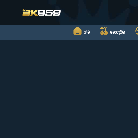
Skip
to
content
အိမ်
စလော့ဂိမ်း