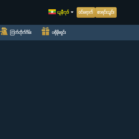
ဝင်ရောက်
စာရင်းသွင်း
ယူနီကုဒ်
ကြက်တိုက်ဂိမ်း
ပရိုမိုးရှင်း