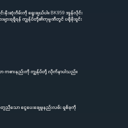
ှီးဆုံးဂိမ်းကို ရွေးချယ်ပါ။ BK959 အွန်လိုင်း
ှိရန် ကျွန်ုပ်တို့၏ကုမ္ပဏီတွင် ပရိုမိုးရှင်း
ားနည်းကို ကျွန်ုပ်တို့ လိုက်နာပါသည်။
သော ငွေပေးချေမှုနည်းလမ်း ရှစ်ခုကို