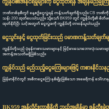
ကျွန်ုပ်၏အနိုင်ရမှုများကို ငွေထုတ်ရန် အချိန်မည်မျ
ဘဏ်တစ်ခုစီတွင် နေ့စဉ်ငွေလွှဲရန် ကန့်သတ်ချက်ရှိသည်။ CB ဘဏ်ကို 
သန်း 200 ထုတ်ပေးပါသည်။ သို့သော် BK959 တွင် ကျွန်ုပ်တို့၏ မိတ်ဖ
ထုတ်နိုင်ပြီး သင့်အတွက် ငွေလွှဲခကို ကျွန်ုပ်တို့ တာဝန်ယူပါသည်။
ငွေသွင်းနှင့် ငွေထုတ်ခြင်းသည် ပမာဏကန့်သတ်ချက်မ
ကျွန်ုပ်တို့သည် ပုံမှန်ကစားသမားများနှင့် မြင့်မားသောဘောလုံးသမား
အကန့်အသတ်မရှိဖြစ်သည်။
ကျွန်ုပ်သည် မည်သည့်ငွေကြေးများဖြင့် ကစားနိုင်သန
မြန်မာနိုင်ငံတွင် အဓိကငွေကြေးနှစ်မျိုးဖြစ်သော အမေရိကန် ဒေါ်လာနှင့
BK959 အွန်လိုင်းကာစီနိုကို ဘယ်အချိန်မှာ ဖန်တီးခဲ