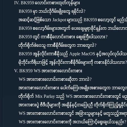
IV. BK959 လောင်းကစားထုတ်ကုန်များ
BK959 မှာ ဘယ်လိုဂိမ်းမျိုးတွေ ရနိုင်လဲ?
အဆင့်ဆင့်ဖြစ်သော Jackpot များသည် BK959 စလော့တွင် မည်သိ
BK959 စလော့ဂိမ်းများအတွက် ပေးချေမှုရာခိုင်နှုန်းက ဘယ်လော
BK959 တွင် ကာစီနိုလောင်းကစား စျေးကြီးပါသလား?
တိုက်ရိုက်ဖဲဝေသူ ကာစီနိုဂိမ်းတွေက ဘာတွေလဲ?
BK959 အွန်လိုင်းကာစီနိုသည် Apple MacOS နှင့်အလုပ်လုပ်ပါ
မိုဘိုင်းကိရိယာဖြင့် အွန်လိုင်းကာစီနိုဂိမ်းများကို ကစားနိုင်ပါသလား?
V. BK959 WS အားကစားလောင်းကစား
WS အားကစားလောင်းကစားဆိုတာ ဘာလဲ?
အားကစားလောင်းကစား ပေါက်ကြေးအမျိုးအစားတွေက ဘာတွေလ
တိုက်ရိုက် Mix Parlay သည် WS အားကစားလောင်းကစားတွင် မည
အားကစားပွဲ ဗီဒီယိုများကို အချိန်နှင့်တပြေးညီ တိုက်ရိုက်ကြည့်ရှုနိ
WS အားကစားလောင်းကစားတွင် အခြားသူများနှင့် မတူသည့်အ
WS အားကစားလောင်းကစားကို အဘယ်ကြောင့်ရွေးချယ်သနည်း?