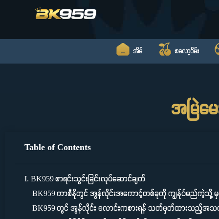
Skip
to
content
အိမ်
စလော့ဂိမ်း
အမြဲမေ
Table of Contents
I. BK959 စာရင်းသွင်းခြင်းလုပ်ဆောင်ချက်
BK959 ကာစီနိုတွင် အွန်လိုင်းအကောင့်တစ်ခုကို ကျွန်ုပ်မည်ကဲ့သို့ 
BK959 တွင် အွန်လိုင်း လောင်းကစားရန် သတ်မှတ်ထားသည့်