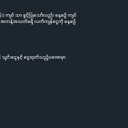
) ကျပ် သာ ခွင့်ပြုသော်လည်း နေ့စဉ် ကျပ်
သည် အကန့်အသတ်မရှိ လက်ကျန်ငွေကို နေ့စဉ်
် သွင်းငွေနှင့် ငွေထုတ်သည့်ပမာဏမှာ