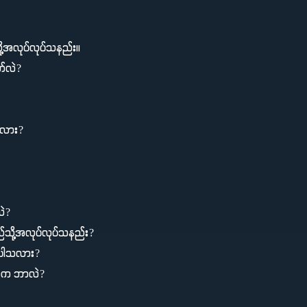
ု့အလုပ်လုပ်သနည်း။
က်လဲ?
သလား?
ဲ?
်သို့အလုပ်လုပ်သနည်း?
ုင်ပါသလား?
ရာက ဘာလဲ?