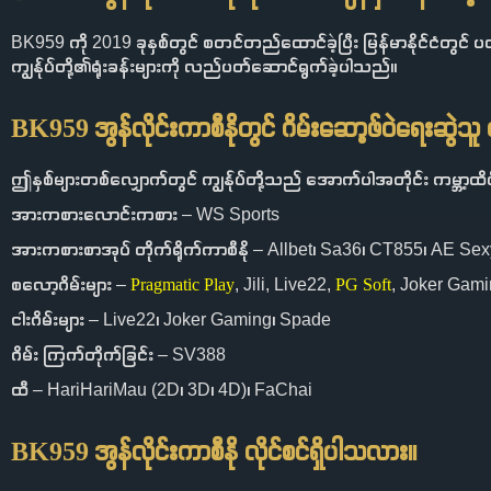
BK959 ကို 2019 ခုနှစ်တွင် စတင်တည်ထောင်ခဲ့ပြီး မြန်မာနိုင်ငံတွင် ပထမဆုံ
ကျွန်ုပ်တို့၏ရုံးခန်းများကို လည်ပတ်ဆောင်ရွက်ခဲ့ပါသည်။
BK959 အွန်လိုင်းကာစီနိုတွင် ဂိမ်းဆော့ဖ်ဝဲရေးဆွဲသူ မ
ဤနှစ်များတစ်လျှောက်တွင် ကျွန်ုပ်တို့သည် အောက်ပါအတိုင်း ကမ္ဘာ့ထိပ်
အားကစားလောင်းကစား – WS Sports
အားကစားစာအုပ် တိုက်ရိုက်ကာစီနို – Allbet၊ Sa36၊ CT855၊ AE S
စလော့ဂိမ်းများ –
Pragmatic Play
, Jili, Live22,
PG Soft
, Joker Gam
ငါးဂိမ်းများ – Live22၊ Joker Gaming၊ Spade
ဂိမ်း ကြက်တိုက်ခြင်း – SV388
ထီ – HariHariMau (2D၊ 3D၊ 4D)၊ FaChai
BK959 အွန်လိုင်းကာစီနို လိုင်စင်ရှိပါသလား။