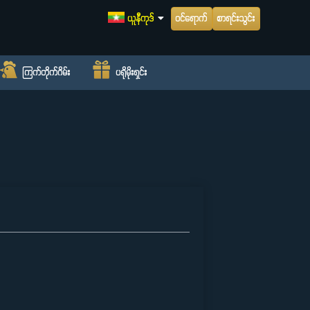
ဝင်ရောက်
စာရင်းသွင်း
ယူနီကုဒ်
ကြက်တိုက်ဂိမ်း
ပရိုမိုးရှင်း