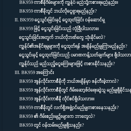
BK959 ကာစီနိုဂိမ်းများကို ကျွန်ုပ် မည်သို့ကစားရမည်နည်း။
BK959 ကာစီနိုတွင် ဘယ်လိုငွေရှာရမည်နည်း?
II. BK959 ငွေသွင်းခြင်းနှင့် ငွေထုတ်ခြင်း ဝန်ဆောင်မှု
BK959 ဖြင့် ငွေသွင်းခြင်းသည် လုံခြုံပါသလား။
ငွေသွင်းခြင်းအတွက် ဘယ်လိုဘဏ်တွေ သုံးနိုင်မလဲ?
ကျွန်ုပ်၏အနိုင်ရမှုများကို ငွေထုတ်ရန် အချိန်မည်မျှကြာမည်နည်း?
ငွေသွင်းနှင့် ငွေထုတ်ခြင်းသည် ပမာဏကန့်သတ်ချက်များ ရှိပါသလာ
ကျွန်ုပ်သည် မည်သည့်ငွေကြေးများဖြင့် ကစားနိုင်သနည်း?
III. BK959 အကြောင်း
BK959 အွန်လိုင်းကာစီနိုကို ဘယ်အချိန်မှာ ဖန်တီးခဲ့တာလဲ?
BK959 အွန်လိုင်းကာစီနိုတွင် ဂိမ်းဆော့ဖ်ဝဲရေးဆွဲသူ မည်မျှရှိနိုင်
BK959 အွန်လိုင်းကာစီနို လိုင်စင်ရှိပါသလား။
BK959 ကာစီနိုတွင် လက်ရှိအဖွဲ့ဝင်မည်မျှကစားနေသနည်း?
BK959 ၏ ဂိမ်းစည်းမျဉ်းများက ဘာတွေလဲ?
BK959 တွင် ဝန်ထမ်းမည်မျှရှိသနည်း?