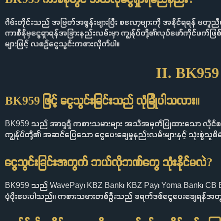
ဂိမ်းတိုင်းသည် အမြတ်အစွန်းများပြီး စလော့များကို အနိုင်ရရန် မတူညီသ
ကာစီနိုမှငွေရှာရန်အခြားနည်းလမ်းမှာ ကျွန်ုပ်တို့၏လုပ်ဖော်ကိုင်ဖက်ဖြ
များဖြင့် လစဉ်ငွေသွင်းကစားလိုက်ပါ။
II. BK959 ငွ
BK959 ဖြင့် ငွေသွင်းခြင်းသည် လုံခြုံပါသလား။
BK959 သည် အာရှရှိ ကစားသမားများ အသိအမှတ်ပြုထားသော လိုင်စင်
ကျွန်ုပ်တို့၏ အဆင်ပြေသော ငွေပေးချေမှုနည်းလမ်းများနှင့် သုံးစွဲသူစီ
ငွေသွင်းခြင်းအတွက် ဘယ်လိုဘဏ်တွေ သုံးနိုင်မလဲ?
BK959 သည် WavePay၊ KBZ Bank၊ KBZ Pay၊ Yoma Bank၊ CB Ban
ပံ့ပိုးပေးပါသည်။ ကစားသမားတစ်ဦးသည် ခရက်ဒစ်ငွေပေးချေရန်အတွက်