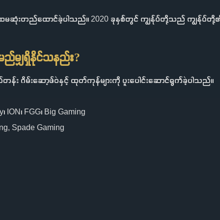
းတည်ထောင်ခဲ့ပါသည်။ 2020 ခုနှစ်တွင် ကျွန်ုပ်တို့သည် ကျွန်ုပ်တို့၏ကုမ္ပဏီ
ည်မျှရှိနိုင်သနည်း?
တန်း ဂိမ်းဆော့ဖ်ဝဲနှင့် ထုတ်ကုန်များကို ပူးပေါင်းဆောင်ရွက်ခဲ့ပါသည်။
exy၊ ION၊ FGG၊ Big Gaming
ing, Spade Gaming