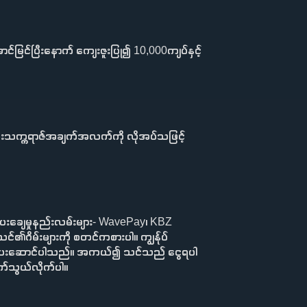
ာင်မြင်ပြီးနောက် ကျေးဇူးပြု၍ 10,000ကျပ်နှင့်
် မွေးသက္ကရာဇ်အချက်အလက်ကို လိုအပ်သဖြင့်
ေပေးချေမှုနည်းလမ်းများ- WavePay၊ KBZ
၏ဂိမ်းများကို စတင်ကစားပါ။ ကျွန်ုပ်
များကို ပေးဆောင်ပါသည်။ အကယ်၍ သင်သည် ငွေရပါ
က်သွယ်လိုက်ပါ။