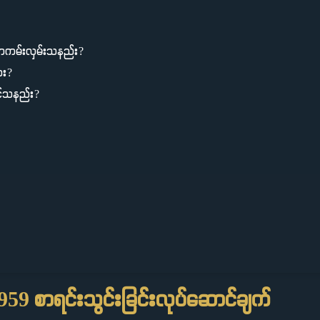
ာကမ်းလှမ်းသနည်း?
ား?
င်သနည်း?
59 စာရင်းသွင်းခြင်းလုပ်ဆောင်ချက်