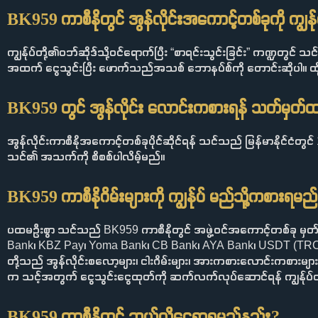
BK959 ကာစီနိုတွင် အွန်လိုင်းအကောင့်တစ်ခုကို ကျွန်ု
ကျွန်ုပ်တို့၏ဝဘ်ဆိုဒ်သို့ဝင်ရောက်ပြီး “စာရင်းသွင်းခြင်း” ကဏ္ဍတွင
အထက် ငွေသွင်းပြီး ဖောက်သည်အသစ် ဘောနပ်စ်ကို တောင်းဆိုပါ။ ထို့န
BK959 တွင် အွန်လိုင်း လောင်းကစားရန် သတ်မ
အွန်လိုင်းကာစီနိုအကောင့်တစ်ခုပိုင်ဆိုင်ရန် သင်သည် မြန်မာနိုင်င
သင်၏ အသက်ကို စိစစ်ပါလိမ့်မည်။
BK959 ကာစီနိုဂိမ်းများကို ကျွန်ုပ် မည်သို့ကစားရမည
ပထမဦးစွာ သင်သည် BK959 ကာစီနိုတွင် အဖွဲ့ဝင်အကောင့်တစ်ခု မှတ်ပုံ
Bank၊ KBZ Pay၊ Yoma Bank၊ CB Bank၊ AYA Bank၊ USDT (TRC20) နှ
တို့သည် အွန်လိုင်းစလော့များ၊ ငါးဂိမ်းများ၊ အားကစားလောင်းကစားမျ
က သင့်အတွက် ငွေသွင်းငွေထုတ်ကို ဆက်လက်လုပ်ဆောင်ရန် ကျွန်ုပ်တို
BK959 ကာစီနိုတွင် ဘယ်လိုငွေရှာရမည်နည်း?