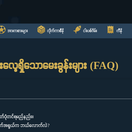
အားကစားများ
လိုက်ကာစီနို
ငါးပစ်ဂိမ်း
ကီနို
းလေ့ရှိသောမေးခွန်းများ (FAQ)
မှတ်ပုံတင်ရမည်နည်း။
အသက်အရွယ်က ဘယ်လောက်လဲ?