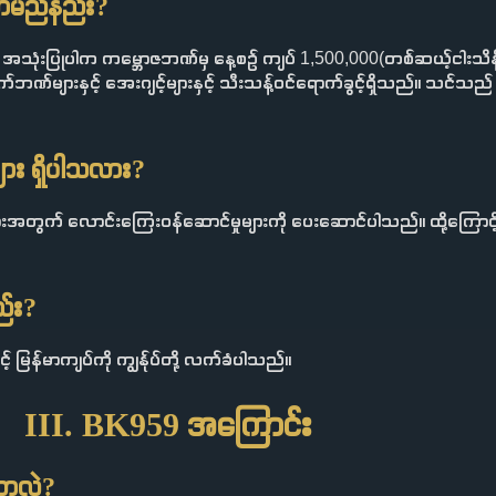
ှကြာမည်နည်း?
အသုံးပြုပါက ကမ္ဘောဇဘဏ်မှ နေ့စဉ် ကျပ် 1,500,000(တစ်ဆယ့်ငါးသိန်း
က်ဘဏ်များနှင့် အေးဂျင့်များနှင့် သီးသန့်ဝင်ရောက်ခွင့်ရှိသည်။ သင်
ျား ရှိပါသလား?
များအတွက် လောင်းကြေးဝန်ဆောင်မှုများကို ပေးဆောင်ပါသည်။ ထို့ကြောင့
ည်း?
် မြန်မာကျပ်ကို ကျွန်ုပ်တို့ လက်ခံပါသည်။
III. BK959 အကြောင်း
့တာလဲ?