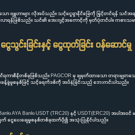
ော ဗျူဟာများ လိုအပ်သည်။ သင့်ငွေရှာနိုင်ခြေကို မြှင့်တင်ရန် သင်အရင်းန
စ်လာရန်ဖြစ်သည်။ သင်၏ အေးဂျင့်အကောင့်ကို မှတ်ပုံတင်ပါ။ ကစားသမားများရရ
ေသွင်းခြင်းနှင့် ငွေထုတ်ခြင်း ဝန်ဆောင်မှု
ရကာစီနိုတစ်ခုဖြစ်သည်။ PAGCOR မှ ချမှတ်ထားသော တရားမျှတသော ကစ
မံခန့်ခွဲမှုစနစ်ဖြင့် သင့်ခရက်ဒစ်ကို အပ်နှံခြင်းသည် ဘေးကင်းပါသည်။
k၊ AYA Bank၊ USDT (TRC20) နှင့် USDT(ERC20) အပါအဝင် မတူညီ
 ငွေပေးချေမှုစနစ်တစ်ခုထက်ပို၍ အသုံးပြုနိုင်ပါသည်။