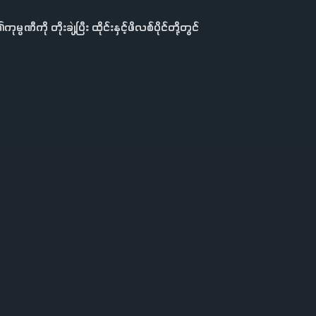
ကို တိုးချဲ့ပြီး ထိုင်းနှင့်ဖိလစ်ပိုင်တို့တွင်