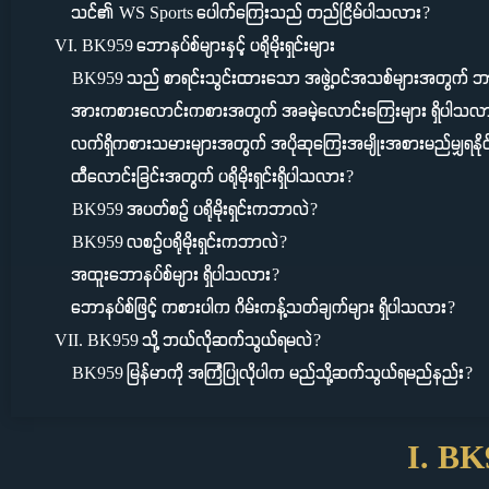
သင်၏ WS Sports ပေါက်ကြေးသည် တည်ငြိမ်ပါသလား?
VI. BK959 ဘောနပ်စ်များနှင့် ပရိုမိုးရှင်းများ
BK959 သည် စာရင်းသွင်းထားသော အဖွဲ့ဝင်အသစ်များအတွက် ဘ
အားကစားလောင်းကစားအတွက် အခမဲ့လောင်းကြေးများ ရှိပါသလ
လက်ရှိကစားသမားများအတွက် အပိုဆုကြေးအမျိုးအစားမည်မျှရနို
ထီလောင်းခြင်းအတွက် ပရိုမိုးရှင်းရှိပါသလား?
BK959 အပတ်စဉ် ပရိုမိုးရှင်းကဘာလဲ?
BK959 လစဉ်ပရိုမိုးရှင်းကဘာလဲ?
အထူးဘောနပ်စ်များ ရှိပါသလား?
ဘောနပ်စ်ဖြင့် ကစားပါက ဂိမ်းကန့်သတ်ချက်များ ရှိပါသလား?
VII. BK959 သို့ ဘယ်လိုဆက်သွယ်ရမလဲ?
BK959 မြန်မာကို အကြံပြုလိုပါက မည်သို့ဆက်သွယ်ရမည်နည်း?
I. BK9