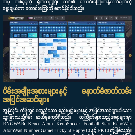
ထဲမှ တစ်ခုခုကို ရိုက်ထည့်ပြီး သင်၏ လောင်းကြေးကန့်သတ်ချက်ကို
ရွေးချယ်ကာ လောင်းကြေးကို စတင်နိုင်ပါသည်။
ဂိမ်းအမျိုးအစားများနှင့် နောက်ခံဇာတ်လမ်း
အပြင်အဆင်များ
အွန်လိုင်း ကီနိုတွင် မတူညီသော စည်းမျဉ်းများနှင့် အပြင်အဆင်များပါသော
ထူးခြားသည့်ဂိမ်း ဆယ်ခုကျော်ရှိသည်။ လူကြိုက်များသည့်အရာများမှာ
RNGWAR၊ Keno၊ Atom၊ KenoSoccer၊ Football Star၊ KenoWar၊
AtomWar၊ Number Game၊ Lucky 5၊ Happy10 နှင့် PK10 တို့ဖြစ်သည်။