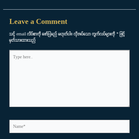
Leave a Comment
သင့် email လိပ်စာကို ဖော်ပြမည် မဟုတ်ပါ။
လိုအပ်သော ကွက်လပ်များကို
*
ဖြင့်
မှတ်သားထားသည်
Type
here..
Name*