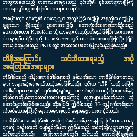
အကွာအဝေးသည် ကစားသမားများသည် ၎င်းတို့၏ နှစ်သက်ရာအချိန်ကို
ထာဝရပျော်မွေ့စေကြောင်း သေချာစေသည်။
အစပိုင်းတွင် ၎င်းတို့၏ ပေးချေမှုမှာ အလွန်မြင့်မားခဲ့ပြီး အနည်းငယ်ကွဲပြား
မှုများသာ ရှိခဲ့သည်။ ဥပမာအားဖြင့်၊ ဘောလုံးဝါသနာရှင်တစ်ဦးသည်
ဘောလုံးစတား KenoKeno သို့ လာရောက်လည်ပတ်မည်ဖြစ်ပြီး အားကစား
ဝါသနာရှင်တစ်ဦးသည် KenoSoccer တွင် လောင်းကစားမည်ဖြစ်ပြီး ပြိုင်
ကားချစ်သူများသည် PK10 တွင် အလောင်းအစားပြုလုပ်မည်ဖြစ်သည်။
ကီနိုအကြောင်း သင်သိထားရမည့် အပို
အကြောင်းအရာများ
ကီနိုဂိမ်းသည် ကိန်းဂဏာန်းဂိမ်းများကို နှစ်သက်သော ကာစီနိုဂိမ်းကစားသူ
များ အများဆုံးရွေးချယ်သည့်အရာဖြစ်သည်။ ၎င်းက “ကီနို” သည် အခြား
အင်္ဂါရပ်များကြားတွင် ၎င်း၏ရိုးရှင်းမှု၊ ကောင်းမွန်သောလုံခြုံရေးစနစ်နှင့်
ကိုယ်ရေးကိုယ်တာလောင်းကစားများကြောင့် လူအများနှစ်သက်သော ဆွဲ
ဆောင်မှုတစ်ခုဖြစ်စေသည်။ ထို့အပြင်၊ ဤဂိမ်းသည် 3G ကွန်ရက်တစ်ခုသာ
လိုအပ်သောကြောင့် နေရာအများစုတွင် ချောမွေ့စွာ ကစားနိုင်သည်။
ကာစီနိုဂိမ်းကစားရခြင်း၏ အကြောင်းရင်းတစ်ခုအနေဖြင့် ကြီးမားသောဆု
များကို မစဉ်းစားဘဲ ပျော်ရွှင်လိုပါက ဤဂိမ်းသည် သင်ကဲ့သို့လူများအတွက်
သင့်လျော်ပါသည်။ အခြားတစ်ဖက်တွင်၊ သင်သည် အောင်မြင်မှုရရှိရန်