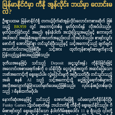
မြန်မာနိုင်ငံမှာ ကီနို အွန်လိုင်း ဘယ်မှာ လောင်းမ
လဲ?
ဦးစွာပထမ၊ မြန်မာနိုင်ငံရှိ တကယ့်ပိုက်ဆံအွန်လိုင်းလောင်းကစားဆိုက် ဖြစ်
သည့်
BK959
တွင် အကောင့်တစ်ခု မှတ်ပုံတင်ရန် လိုအပ်ပါသည်။
မှတ်ပုံတင်ခြင်းတွင် အမည်၊ ဖုန်းနံပါတ်၊ အသုံးပြုသူအမည်နှင့် စကားဝှက်
အပါအဝင် အခြေခံအချက်အလက်အနည်းငယ် လိုအပ်ပါသည်။ စာရင်းသွင်း
ဖောင်ကို အောင်မြင်စွာ တင်သွင်းပြီးသည်နှင့် သင့်အကောင့်သည် ချက်ချင်း
အသက်ဝင်လာမည်ဖြစ်ပြီး၊ သင့်အား ထုတ်ကုန်စာရင်းစာမျက်နှာသို့
ပြန်လည်ညွှန်းပေးမည်ဖြစ်သည်။
ဒုတိယအနေဖြင့်၊ သင်သည် Deposit (ငွေသွင်းရန်) ကိုနှိပ်ခြင်းဖြင့်
အလောင်းအစားခရက်ဒစ်ကို ၀ ယ်နိုင်ပြီး ငွေလွှဲရန်အတွက် အဆင်ပြေသော
ဘဏ်အကောင့်ကို ရွေးချယ်ပါ။ လွှဲပြောင်းမှုကို အပြီးသတ်ပြီး တင်သွင်းသည့်
အခါ၊ စနစ် AI သည် သင့်အကောင့်သို့ ငွေဖြည့်ခရက်ဒစ်များကို
အလိုအလျောက်ခွဲခြားသတ်မှတ်ပေးမည်ဖြစ်သည်။ လုပ်ငန်းစဉ်တစ်ခုလုံး
သည် 3 မိနစ်ထက်မပိုပါ။
နောက်ဆုံးအနေဖြင့် သင်သည် အောက်ခြေရှိ ပင်မခလုတ်ကိုနှိပ်နိုင်ပြီး
Funky Games သို့ဝင်ရောက်ရန် ဘယ်ဘက်ရှိ ကီနိုကို ရွေးချယ်နိုင်သည်။ ဂိ
မ်းစာရင်းတွင် ရွေးချယ်နိုင်သော နံပါတ်ဂိမ်းစုစုပေါင်း 11 ခု ရှိသည်၊ ၎င်းတို့