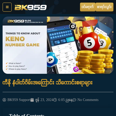
Skip
ဝင်ရောက်
စာရင်းသွင်း
to
content
ကီနို နံပါတ်ဂိမ်းအကြောင်း သိကောင်းစရာများ
BK959 Support
ဇွန် 23, 2024
6:05 ညနေ
No Comments