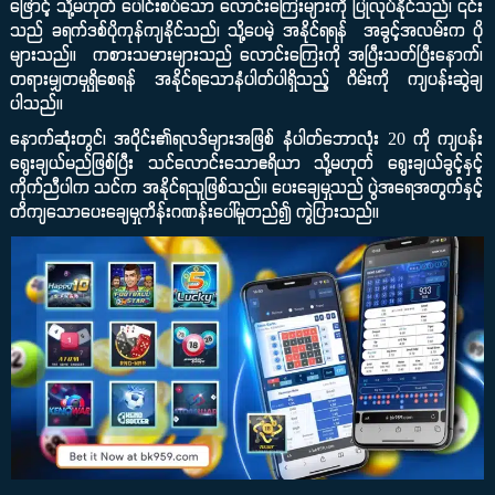
ဖြောင့် သို့မဟုတ် ပေါင်းစပ်သော လောင်းကြေးများကို ပြုလုပ်နိုင်သည်၊ ၎င်း
သည် ခရက်ဒစ်ပိုကုန်ကျနိုင်သည်၊ သို့ပေမဲ့ အနိုင်ရရန် အခွင့်အလမ်းက ပို
များသည်။ ကစားသမားများသည် လောင်းကြေးကို အပြီးသတ်ပြီးနောက်၊
တရားမျှတမှုရှိစေရန် အနိုင်ရသောနံပါတ်ပါရှိသည့် ဂိမ်းကို ကျပန်းဆွဲချ
ပါသည်။
နောက်ဆုံးတွင်၊ အဝိုင်း၏ရလဒ်များအဖြစ် နံပါတ်ဘောလုံး 20 ကို ကျပန်း
ရွေးချယ်မည်ဖြစ်ပြီး သင်လောင်းသောဧရိယာ သို့မဟုတ် ရွေးချယ်ခွင့်နှင့်
ကိုက်ညီပါက သင်က အနိုင်ရသူဖြစ်သည်။ ပေးချေမှုသည် ပွဲအရေအတွက်နှင့်
တိကျသောပေးချေမှုကိန်းဂဏန်းပေါ်မူတည်၍ ကွဲပြားသည်။