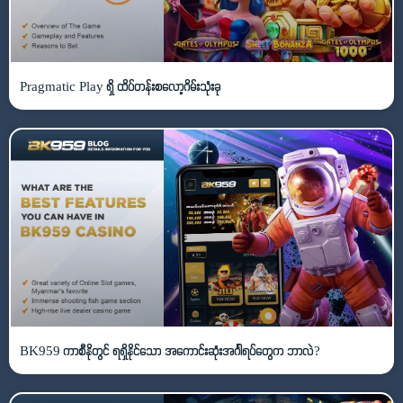
Pragmatic Play ရှိ ထိပ်တန်းစလော့ဂိမ်းသုံးခု
BK959 ကာစီနိုတွင် ရရှိနိုင်သော အကောင်းဆုံးအင်္ဂါရပ်တွေက ဘာလဲ?