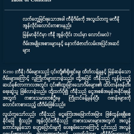
Table of Contents
လက်တွေ့မြင်ရသောအခါ ကီနိုဂိမ်းကို အလွယ်တကူ မကီနို
အွန်လိုင်းလောင်းကစားနည်း
မြန်မာနိုင်ငံမှာ ကီနို အွန်လိုင်း ဘယ်မှာ လောင်းမလဲ?
ဂိမ်းအမျိုးအစားများနှင့် နောက်ခံဇာတ်လမ်းအပြင်အဆင်
များ
Keno (ကီနို) ဂိမ်းများသည် ၎င်းတို့၏ရိုးရှင်းမှု၊ ထိတ်လန့်မှုနှင့် မြန်ဆန်သော
ဂိမ်းများကြောင့် လူကြိုက်များလာခဲ့သည်။ ထို့အပြင် ကီနိုသည် လွန်ခဲ့သည့်
ဆယ်နှစ်တာကာလအတွင်း ၎င်း၏ထူးခြားသောဂိမ်းများ၏ ထိပ်တန်းဖန်တီး
ရေးဆွဲသူ ဖြစ်လာခဲ့သည်။ ထို့ထက်ပို၍ ကီနိုသည် ငွေအစစ်အမှန်အနိုင်ရရန်
အတွက် ကစားသမားတစ်ဦးမှ ကြိုတင်ခန့်မှန်းပြီး ဂဏန်းများကို
လောင်းကစားသည့် ထီဂိမ်းဖြစ်သည်။
လွယ်ကူသော်လည်း ကီနိုသည် ငွေကြေးအမြောက်အမြား ဖြစ်ထွန်းရရှိစေ
နိုင်ခြေ ရှိသည်။ အွန်လိုင်းကီနိုသည် ကစားသမားများအတွက် အလွန်
ကောင်းမွန်သော ပျော့ပြောင်းမှုကို ပေးစွမ်းသောကြောင့် ၎င်းသည် အလွန်