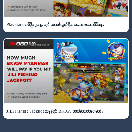
PlayStar ကာစီနိုမှ ၂၀၂၄ တွင် အသစ်ထွက်ရှိထားသော စလော့ဂိမ်းများ
JILI Fishing Jackpot ထိမှန်ရင် BK959 ဘယ်လောက်ပေးမလဲ?