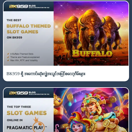
BK959 ရှိ အကောင်းဆုံးကျွဲအသွင်အပြင်စလော့ဂိမ်းများ