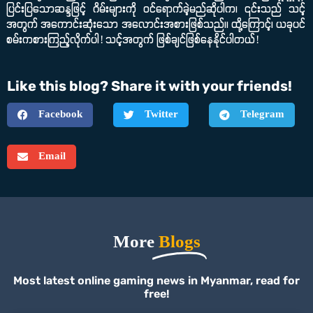
ပြင်းပြသောဆန္ဒဖြင့် ဂိမ်းများကို ဝင်ရောက်ခဲ့မည်ဆိုပါက၊ ၎င်းသည် သင့်
အတွက် အကောင်းဆုံးသော အလောင်းအစားဖြစ်သည်။ ထို့ကြောင့်၊ ယခုပင်
စမ်းကစားကြည့်လိုက်ပါ! သင့်အတွက် ဖြစ်ချင်ဖြစ်နေနိုင်ပါတယ်!
Like this blog? Share it with your friends!
Facebook
Twitter
Telegram
Email
More
Blogs
Most latest online gaming news in Myanmar, read for
free!