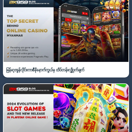
မြန်မာ့အွန်လိုင်းကာစီနိုနောက်ကွယ်မှ ထိပ်တန်းလျှို့ဝှက်ချက်