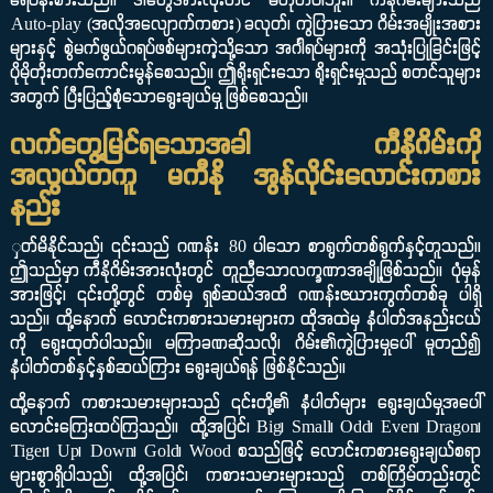
ရေပန်းစားသည်။ ဒါတွေအားလုံးတင် မဟုတ်ပါဘူး။ ကီနိုဂိမ်းများသည်
Auto-play (အလိုအလျောက်ကစား) ခလုတ်၊ ကွဲပြားသော ဂိမ်းအမျိုးအစား
များနှင့် စွဲမက်ဖွယ်ဂရပ်ဖစ်များကဲ့သို့သော အင်္ဂါရပ်များကို အသုံးပြုခြင်းဖြင့်
ပိုမိုတိုးတက်ကောင်းမွန်စေသည်။ ဤရိုးရှင်းသော ရိုးရှင်းမှုသည် စတင်သူများ
အတွက် ပြီးပြည့်စုံသောရွေးချယ်မှု ဖြစ်စေသည်။
လက်တွေ့မြင်ရသောအခါ ကီနိုဂိမ်းကို
အလွယ်တကူ မကီနို အွန်လိုင်းလောင်းကစား
နည်း
ှတ်မိနိုင်သည်၊ ၎င်းသည် ဂဏန်း 80 ပါသော စာရွက်တစ်ရွက်နှင့်တူသည်။
ဤသည်မှာ ကီနိုဂိမ်းအားလုံးတွင် တူညီသောလက္ခဏာအချို့ဖြစ်သည်။ ပုံမှန်
အားဖြင့်၊ ၎င်းတို့တွင် တစ်မှ ရှစ်ဆယ်အထိ ဂဏန်းဇယားကွက်တစ်ခု ပါရှိ
သည်။ ထို့နောက် လောင်းကစားသမားများက ထိုအထဲမှ နံပါတ်အနည်းငယ်
ကို ရွေးထုတ်ပါသည်။ မကြာခဏဆိုသလို၊ ဂိမ်း၏ကွဲပြားမှုပေါ် မူတည်၍
နံပါတ်တစ်နှင့်နှစ်ဆယ်ကြား ရွေးချယ်ရန် ဖြစ်နိုင်သည်။
ထို့နောက် ကစားသမားများသည် ၎င်းတို့၏ နံပါတ်များ ရွေးချယ်မှုအပေါ်
လောင်းကြေးထပ်ကြသည်။ ထို့အပြင်၊ Big၊ Small၊ Odd၊ Even၊ Dragon၊
Tiger၊ Up၊ Down၊ Gold၊ Wood စသည်ဖြင့် လောင်းကစားရွေးချယ်စရာ
များစွာရှိပါသည်၊ ထို့အပြင်၊ ကစားသမားများသည် တစ်ကြိမ်တည်းတွင်