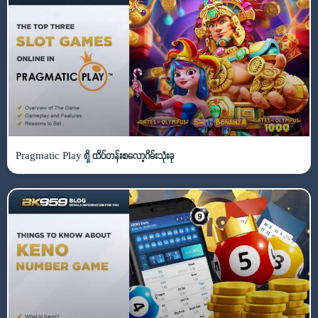
Pragmatic Play ရှိ ထိပ်တန်းစလော့ဂိမ်းသုံးခု