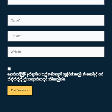
Name*
Email*
Website
နောက်တစ်ကြိမ် မှတ်ချက်ပေးသည့်အခါအတွက် ကျွန်ုပ်၏အမည်၊ အီးမေးလ်နှင့် ဝက်
ဘ်ဆိုက်တို့ကို ဤဘရောက်ဆာတွင် သိမ်းဆည်းပါ။