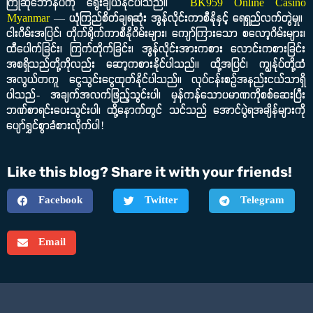
ကြိုဆိုဘောနပ်ကို ရွေးချယ်နိုင်ပါသည်။
BK959 Online Casino
Myanmar
— ယုံကြည်စိတ်ချရဆုံး အွန်လိုင်းကာစီနိုနှင့် ရေရှည်လက်တွဲမှု။
ငါးဂိမ်းအပြင်၊ တိုက်ရိုက်ကာစီနိုဂိမ်းများ၊ ကျော်ကြားသော စလော့ဂိမ်းများ၊
ထီပေါက်ခြင်း၊ ကြက်တိုက်ခြင်း၊ အွန်လိုင်းအားကစား လောင်းကစားခြင်း
အစရှိသည်တို့ကိုလည်း ဆော့ကစားနိုင်ပါသည်။ ထို့အပြင်၊ ကျွန်ုပ်တို့ထံ
အလွယ်တကူ ငွေသွင်းငွေထုတ်နိုင်ပါသည်။ လုပ်ငန်းစဉ်အနည်းငယ်သာရှိ
ပါသည်- အချက်အလက်ဖြည့်သွင်းပါ၊ မှန်ကန်သောပမာဏကိုစစ်ဆေးပြီး
ဘဏ်စာရင်းပေးသွင်းပါ၊ ထို့နောက်တွင် သင်သည် အောင်ပွဲရအချိန်များကို
ပျော်ရွှင်စွာခံစားလိုက်ပါ!
Like this blog? Share it with your friends!
Facebook
Twitter
Telegram
Email