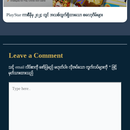
PlayStar ကာစီနိုမှ ၂၀၂၄ တွင် အသစ်ထွက်ရှိထားသော စလော့ဂိမ်းများ
Leave a Comment
သင့် email လိပ်စာကို ဖော်ပြမည် မဟုတ်ပါ။
လိုအပ်သော ကွက်လပ်များကို
*
ဖြင့်
မှတ်သားထားသည်
Type
here..