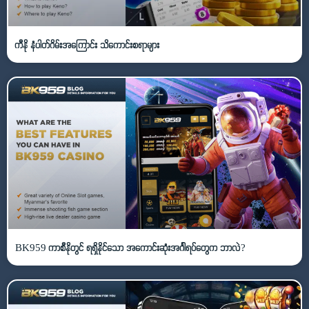
ကီနို နံပါတ်ဂိမ်းအကြောင်း သိကောင်းစရာများ
BK959 ကာစီနိုတွင် ရရှိနိုင်သော အကောင်းဆုံးအင်္ဂါရပ်တွေက ဘာလဲ?