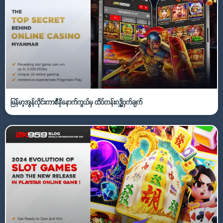
မြန်မာ့အွန်လိုင်းကာစီနိုနောက်ကွယ်မှ ထိပ်တန်းလျှို့ဝှက်ချက်