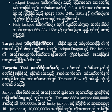
Jackpot Dragon (နဂါးဂျက်ပေါ့) သည် မြင့်မားသော ပေးလျော်မှု
နှုန်းထားဖြစ်သည်။ သင်၏သေနတ်ကို 0.3 မှ 0.5 အလောင်းအစား
များတိုးမြှင့်ခြင်းသည် ရတနာ 160x၊ 240x၊ 320x နှင့် ဂျက်ပေါ့များ
ကိုဖွင့်ရန် ပြီးပြည့်စုံသောအခွင့်အရေးဖြစ်သည်။
Fish Jackpot (ငါးဂျက်ပေါ့) ဆုကို လွယ်လွယ်ကူကူ ဆွတ်ခူးနိုင်ပါ
တယ်။ ရတနာ 66x 88x 168x နှင့် ဂျက်ပေါ့များ ရရန် ၎င်းကို စောင့်
ကြည့်ပါ။
Target Tool (ပစ်မှတ်ချိန်ကိရိယာ)
– ငါးကြီးများကို ပစ်မှတ်ထားပြီး ငါးကို
အဆက်မပြတ်ပစ်ရန် ကူညီပေးပါသည်၊ Jackpot Dragon နှင့် Fish Jackpot
ကို အလိုအလျောက်ပစ်မှတ်ထားရန်အတွက် ဤကိရိယာကို အသုံးပြုရန်
အထူးအကြံပြုအပ်ပါသည်။
Torpedo Tool (တော်ပီဒိုလက်နက်)
– ၎င်းသည် သင်၏သေနတ်ကို
တော်ပီဒိုအဖြစ်သို့ ပြောင်းပေးသည့် အစွမ်းထက်သော ပစ်သတ်လက်နက်
တစ်ခုဖြစ်သည်။ ပင်လယ်အောက်တွင် Treasure Bow ကို ဖမ်းရန် သုံးလို့
ကောင်းပါသည်။
Jackpot ငါးဖမ်းဂိမ်းသည် အလွန်ကောင်းမွန်သော ဆုလာဘ်များစွာကြောင့်
အခြားငါးဂိမ်းများနှင့် ကွဲပြားသည်။ Treasure 888x၊ jackpot 600,000ks
အထိသုံးပါ၊ 900,000ks အထိ lucky jackpot နှင့် ကြီးကြီးမားမားဆုငွေမှာ
JiLi jackpot ဆု 10,000,000ks အထိဖြစ်သည်။ ထိုပမာဏသည် တစ်ကြိမ်