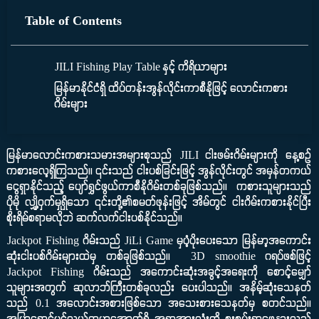
Table of Contents
JILI Fishing Play Table နှင့် ကိရိယာများ
မြန်မာနိုင်ငံရှိ ထိပ်တန်းအွန်လိုင်းကာစီနိုဖြင့် လောင်းကစား
ဂိမ်းများ
မြန်မာလောင်းကစားသမားအများစုသည် JILI ငါးဖမ်းဂိမ်းများကို နေ့စဉ်
ကစားလေ့ရှိကြသည်။ ၎င်းသည် ငါးပစ်ခြင်းဖြင့် အွန်လိုင်းတွင် အမှန်တကယ်
ငွေရှာနိုင်သည့် ပျော်ရွှင်ဖွယ်ကာစီနိုဂိမ်းတစ်ခုဖြစ်သည်။ ကစားသူများသည်
ပိုမို လျှို့ဝှက်မှုရှိသော ၎င်းတို့၏စမတ်ဖုန်းဖြင့် အိမ်တွင် ငါးဂိမ်းကစားနိုင်ပြီး
စိုးရိမ်စရာမလိုဘဲ ဆက်လက်ငါးပစ်နိုင်သည်။
Jackpot Fishing ဂိမ်းသည် JiLi Game မှပံ့ပိုးပေးသော မြန်မာ့အကောင်း
ဆုံးငါးပစ်ဂိမ်းများထဲမှ တစ်ခုဖြစ်သည်။ 3D smoothie ဂရပ်ဖစ်ဖြင့်
Jackpot Fishing ဂိမ်းသည် အကောင်းဆုံးအခွင့်အရေးကို စောင့်မျှော်
သူများအတွက် ဆုလာဘ်ကြီးတစ်ခုလည်း ပေးပါသည်။ အနိမ့်ဆုံးသေနတ်
သည် 0.1 အလောင်းအစားဖြစ်သော အသေးစားသေနတ်မှ စတင်သည်။