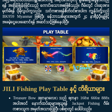
အပြာရောင်ပင်လယ်ကမ္ဘာအောက်ရှိ အရာအားလုံးကို စူးစမ်းရှာဖွေနားလည်
ရန် အချိန်ဖြုန်းခြင်းသည် ကောင်းသောအစဖြစ်သည်။ ဂိမ်းတွင် ငါးဆုအား
မှတ်မိရန် ပိုမိုလွယ်ကူသည်။ သင်ကစားရန်စိတ်ဝင်စားပါက ကျွန်ုပ်တို့သည်
BK959 Myanmar ဖြစ်ပြီး မန်ဘာသစ်များအတွက် ၂၄ နာရီပံ့ပိုးမှုဖြင့်
အခမဲ့ငွေပေးဆောင်ရန် အဆင်သင့်ဖြစ်နေပါပြီ။
JILI Fishing Play Table နှင့် ကိရိယာများ
Treasure Bow (ရတနာလေး) သည် ရတနာ 168x၊ 666x၊ 888x
အပါအဝင် နောက်ထပ်ဆုများရယူရန် Jackpot Fishing ဂိမ်း
ကစားသူက အမှတ်အသားပြုပြီး ပစ်ရာတွင် ပေါ်ပါသည်။