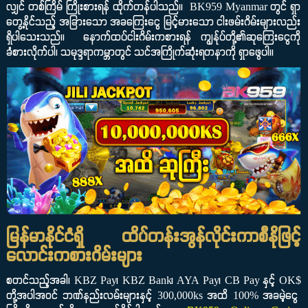
လျှင် တစ်ကြိမ် ကြိုးစားရန် ထိုက်တန်ပါသည်။ BK959 Myanmar တွင် ရှာ
တွေ့နိုင်သည့် အခြားသော အခကြေးငွေ မြင့်မားသော ငါးဖမ်းဂိမ်းများလည်း
ရှိပါသေးသည်။ နောက်ထပ်ငါးဂိမ်းကစားရန် ကျွန်ုပ်တို့၏ဆုကြေးငွေကို
ခံစားလိုက်ပါ၊ သမုဒ္ဒရာကမ္ဘာတွင် သင်အကြိုက်ဆုံးရတနာကို ရှာဖွေပါ။
မြန်မာနိုင်ငံရှိ ထိပ်တန်းအွန်လိုင်းကာစီနိုဖြင့်
လောင်းကစားဂိမ်းများ
စတင်သည့်အခါ၊ KBZ Pay၊ KBZ Bank၊ AYA Pay၊ CB Pay နှင့် OK$
တို့အပါအဝင် ဘဏ်နည်းလမ်းများနှင့် 300,000ks အထိ 100% အခမဲ့ငွေ